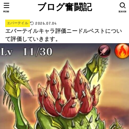
ブログ奮闘記
MENU
SEARCH
2026.07.04
エバーテイル
エバーテイルキャラ評価ニードルペストについ
て評価していきます。