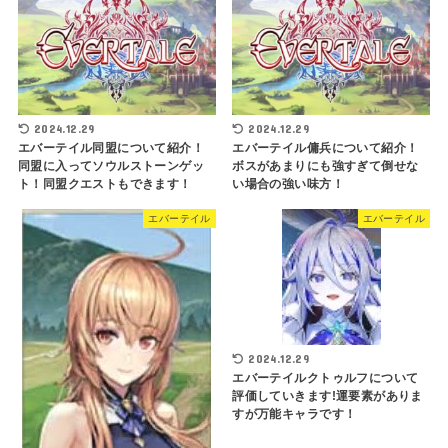
2024.12.29
2024.12.29
エバーテイル同盟について紹介！
エバーテイル傭兵について紹介！
同盟に入ってソウルストーンゲッ
ボスがあまりにも強すぎて倒せな
ト！同盟クエストもできます！
い場合の強い味方！
エバーテイル
エバーテイル
2024.12.29
エバーテイルクトゥルフについて
評価していきます!運要素がありま
すが万能キャラです！