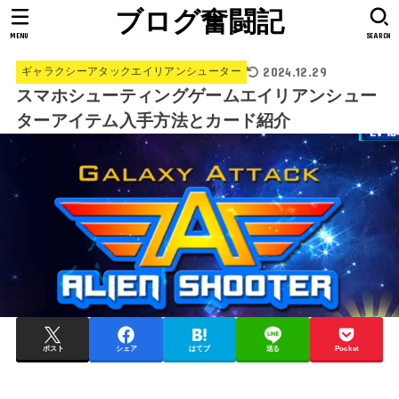
ブログ奮闘記
MENU
SEARCH
2024.12.29
ギャラクシーアタックエイリアンシューター
スマホシューティングゲームエイリアンシュー
ターアイテム入手方法とカード紹介
ポスト
シェア
はてブ
送る
Pocket