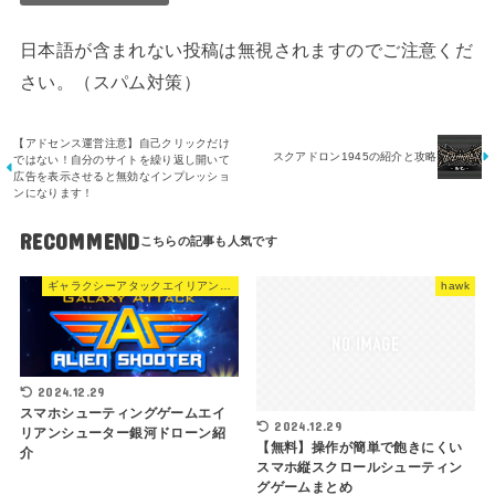
日本語が含まれない投稿は無視されますのでご注意くだ
さい。（スパム対策）
【アドセンス運営注意】自己クリックだけ
スクアドロン1945の紹介と攻略
ではない！自分のサイトを繰り返し開いて
広告を表示させると無効なインプレッショ
ンになります！
RECOMMEND
ギャラクシーアタックエイリアンシューター
hawk
2024.12.29
スマホシューティングゲームエイ
2024.12.29
リアンシューター銀河ドローン紹
【無料】操作が簡単で飽きにくい
介
スマホ縦スクロールシューティン
グゲームまとめ