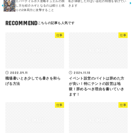
エバーテイルボス攻略ギュエルの倒
私が体験したやばい会社の特徴を挙げてい
し方を紹介カギとなるのは眠りと残
きます
りの2体両方に攻撃すること
RECOMMEND
仕事
仕事
2022.09.11
2024.11.18
職場暑いとき少しでも暑さを和ら
イベント設営のバイトは辞めた方
げる方法
が良い！特にテントの設営は地
獄！辞めるべき理由を書いていき
ます！
仕事
仕事