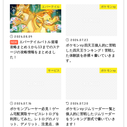
エバーテイル
ポケモンxy
2026.08.09
2026.07.23
エバーテイルバトル道場
ポケモンxy四天王個人的に苦戦
攻略まとめ１から13までのステ
した四天王ランキング！苦戦し
ージの攻略情報をまとめまし
た体験談を赤裸々書いていきま
た！
す。
サービス
ポケモンxy
2026.07.16
2026.07.30
ポケモンプレーヤー必見！ゲー
ポケモンxyジムリーダー一覧と
ム宅配買取サービスレトログを
個人的に苦戦したジムリーダー
利用してみた。レトログのメリ
をランキング形式で書いていき
ット、デメリット、注意点、体
ます！