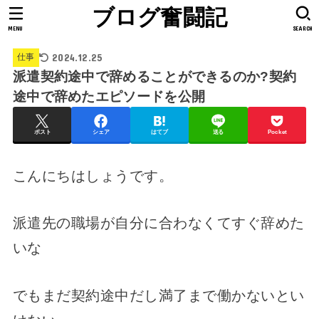
ブログ奮闘記
MENU
SEARCH
2024.12.25
仕事
派遣契約途中で辞めることができるのか?契約
途中で辞めたエピソードを公開
ポスト
シェア
はてブ
送る
Pocket
こんにちはしょうです。
派遣先の職場が自分に合わなくてすぐ辞めた
いな
でもまだ契約途中だし満了まで働かないとい